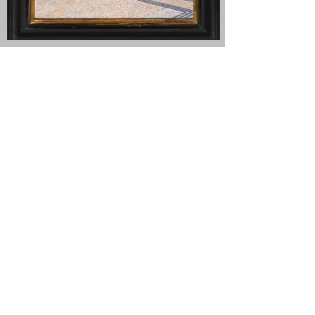
INTERIOR'S JAPAN
visuels réalisés au Japon en juin 2018
Clin d'oeil à JAPONISME 2018, la série fait un
détour par Teshima, Kyoto et Tokyo. La présence
fantôme emprunte les personnages de l'Ukiyo-e.