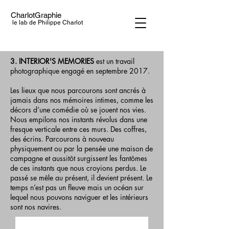
CharlotGraphie
le lab de Philippe Charlot
3. INTERIOR'S MEMORIES
est un travail
photographique engagé en septembre 2017.
Les lieux que nous parcourons sont ancrés à
jamais dans nos mémoires intimes, comme les
décors d’une comédie où se jouent nos vies.
Nous empilons nos instants révolus dans une
fresque verticale entre ces murs. Des coffres,
des écrins. Parcourons à nouveau
physiquement ou par la pensée une maison de
campagne et aussitôt surgissent les fantômes
de ces instants que nous croyions perdus. Le
passé se mêle au présent, il devient présent. Le
temps n’est pas un fleuve mais un océan sur
lequel nous pouvons naviguer et les intérieurs
sont nos navires.